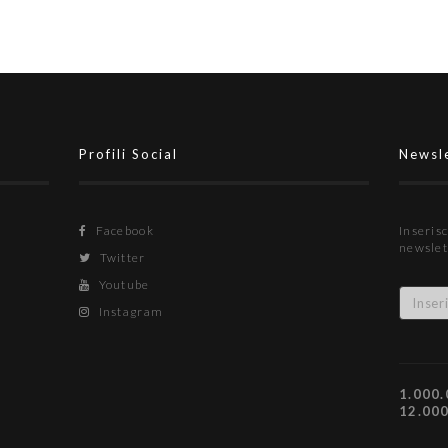
Profili Social
Newsl
Facebook
Inserisc
newslet
Twitter
Youtube
Instagram
1.000.
12.00