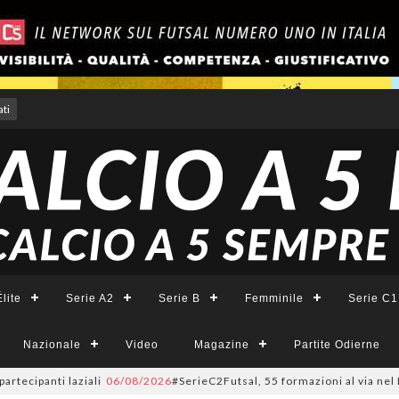
ti
lite
Serie A2
Serie B
Femminile
Serie C1
Nazionale
Video
Magazine
Partite Odierne
ipanti laziali
06/08/2026
#SerieC2Futsal, 55 formazioni al via nel Lazio: