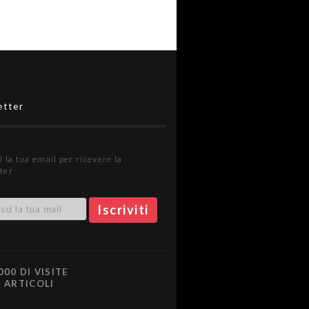
etter
i la tua email per ricevere la
ter
000 DI VISITE
0 ARTICOLI