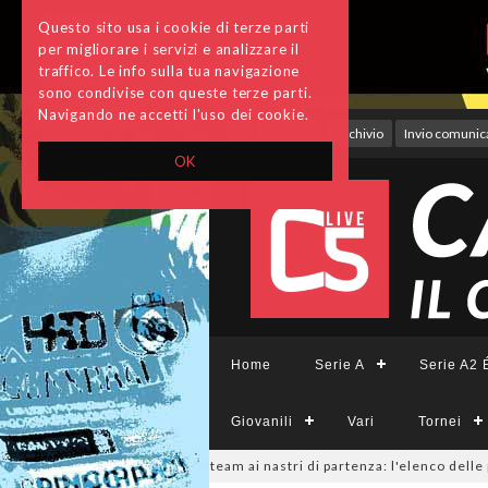
Questo sito usa i cookie di terze parti
per migliorare i servizi e analizzare il
traffico. Le info sulla tua navigazione
sono condivise con queste terze parti.
Navigando ne accetti l'uso dei cookie.
Accedi
Archivio
Invio comunica
OK
Home
Serie A
Serie A2 É
Giovanili
Vari
Tornei
ieCFemminile, sono 14 i team ai nastri di partenza: l'elenco delle partec