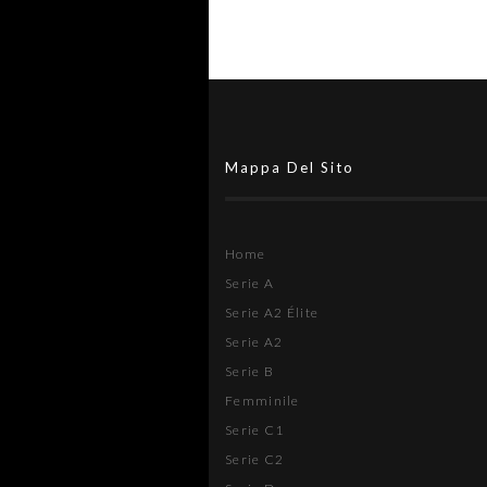
Mappa Del Sito
Home
Serie A
Serie A2 Élite
Serie A2
Serie B
Femminile
Serie C1
Serie C2