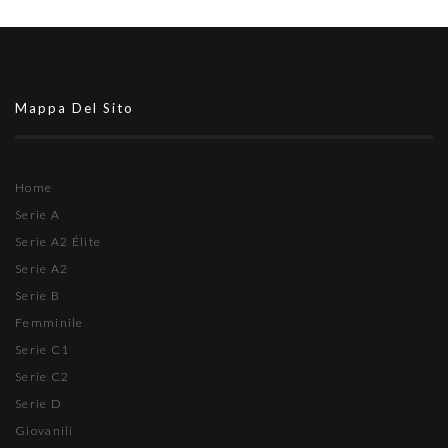
Mappa Del Sito
Home
Serie A
Serie A2 Élite
Serie A2
Serie B
Femminile
Serie C1
Serie C2
Serie D
Giovanili