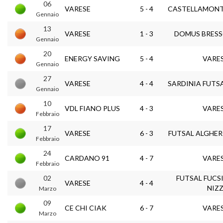
06
VARESE
5 - 4
CASTELLAMON
Gennaio
13
VARESE
1 - 3
DOMUS BRES
Gennaio
20
ENERGY SAVING
5 - 4
VARE
Gennaio
27
VARESE
4 - 4
SARDINIA FUTS
Gennaio
10
VDL FIANO PLUS
4 - 3
VARE
Febbraio
17
VARESE
6 - 3
FUTSAL ALGHE
Febbraio
24
CARDANO 91
4 - 7
VARE
Febbraio
02
FUTSAL FUCS
VARESE
4 - 4
NIZ
Marzo
09
CE CHI CIAK
6 - 7
VARE
Marzo