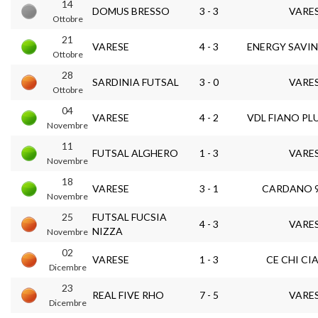
14
DOMUS BRESSO
3 - 3
VARE
Ottobre
21
VARESE
4 - 3
ENERGY SAVI
Ottobre
28
SARDINIA FUTSAL
3 - 0
VARE
Ottobre
04
VARESE
4 - 2
VDL FIANO PL
Novembre
11
FUTSAL ALGHERO
1 - 3
VARE
Novembre
18
VARESE
3 - 1
CARDANO 
Novembre
25
FUTSAL FUCSIA
4 - 3
VARE
NIZZA
Novembre
02
VARESE
1 - 3
CE CHI CI
Dicembre
23
REAL FIVE RHO
7 - 5
VARE
Dicembre