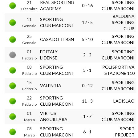
21
REAL SPORTING
SPORTING
0 - 16
ACADEMY
CLUB MARCONI
Dicembre
BALDUINA
11
SPORTING
12 - 5
SPORTING
CLUB MARCONI
Gennaio
CLUB
25
SPORTING
CASALOTTI BSN
5 - 10
CLUB MARCONI
Gennaio
01
EDITALY
SPORTING
2 - 2
LIDENSE
CLUB MARCONI
Febbraio
08
SPORTING
POLISPORTIVA
5 - 1
CLUB MARCONI
STAZIONE 110
Febbraio
15
SPORTING
VALENTIA
0 - 12
CLUB MARCONI
Febbraio
22
SPORTING
11 - 3
LADISLAO
CLUB MARCONI
Febbraio
01
VIRTUS
SPORTING
1 - 7
ANGUILLARA
CLUB MARCONI
Marzo
08
SPORTING
SPORT
6 - 1
CLUB MARCONI
PROJECT
Marzo