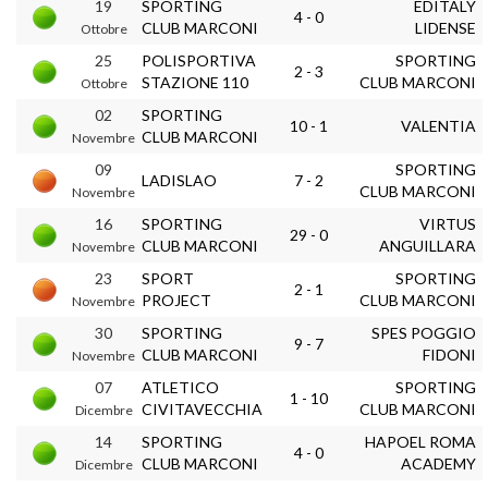
19
SPORTING
EDITALY
4 - 0
CLUB MARCONI
LIDENSE
Ottobre
25
POLISPORTIVA
SPORTING
2 - 3
STAZIONE 110
CLUB MARCONI
Ottobre
02
SPORTING
10 - 1
VALENTIA
CLUB MARCONI
Novembre
09
SPORTING
LADISLAO
7 - 2
CLUB MARCONI
Novembre
16
SPORTING
VIRTUS
29 - 0
CLUB MARCONI
ANGUILLARA
Novembre
23
SPORT
SPORTING
2 - 1
PROJECT
CLUB MARCONI
Novembre
30
SPORTING
SPES POGGIO
9 - 7
CLUB MARCONI
FIDONI
Novembre
07
ATLETICO
SPORTING
1 - 10
CIVITAVECCHIA
CLUB MARCONI
Dicembre
14
SPORTING
HAPOEL ROMA
4 - 0
CLUB MARCONI
ACADEMY
Dicembre