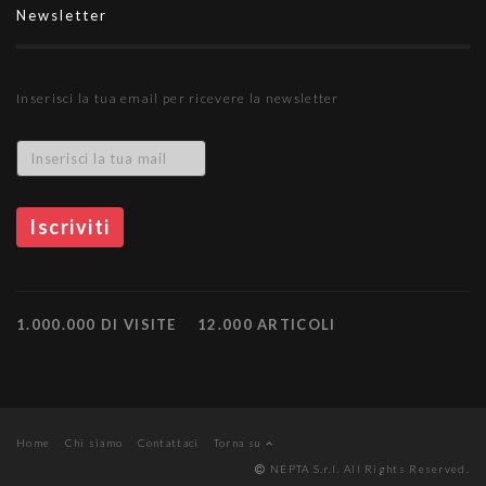
Newsletter
Inserisci la tua email per ricevere la newsletter
1.000.000 DI VISITE
12.000 ARTICOLI
Home
Chi siamo
Contattaci
Torna su
NEPTA S.r.l. All Rights Reserved.