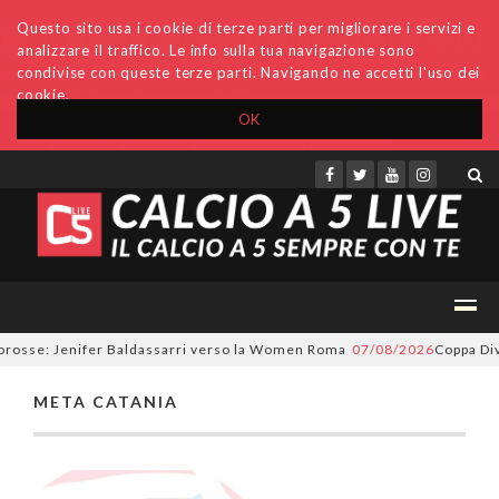
Questo sito usa i cookie di terze parti per migliorare i servizi e
analizzare il traffico. Le info sulla tua navigazione sono
condivise con queste terze parti. Navigando ne accetti l'uso dei
cookie.
OK
Accedi
Archivio
Invio comunicati
Redazione
orosse: Jenifer Baldassarri verso la Women Roma
07/08/2026
Coppa Divi
META CATANIA