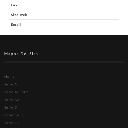
Fax
Sito web
Email
Mappa Del Sito
Home
Serie A
Serie A2 Élite
Serie A2
Serie B
Femminile
Serie C1