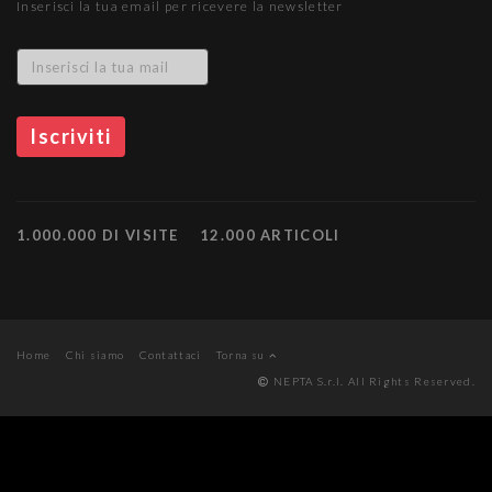
Inserisci la tua email per ricevere la newsletter
1.000.000 DI VISITE
12.000 ARTICOLI
Home
Chi siamo
Contattaci
Torna su
NEPTA S.r.l. All Rights Reserved.