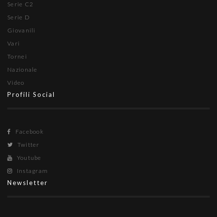
Serie C2
Serie D
Giovanili
Vari
Tornei
Nazionale
Video
Profili Social
Facebook
Twitter
Youtube
Instagram
Newsletter