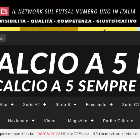
ti
lite
Serie A2
Serie B
Femminile
Serie C1
Nazionale
Video
Magazine
Partite Odierne
ecipanti laziali
06/08/2026
#SerieC2Futsal, 55 formazioni al via nel Lazi