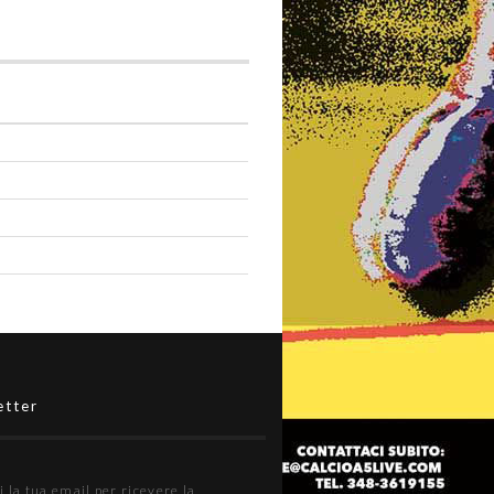
etter
i la tua email per ricevere la