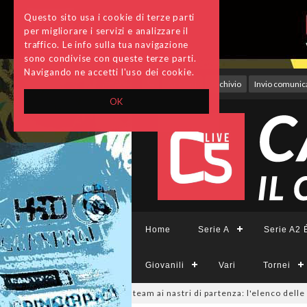
Questo sito usa i cookie di terze parti
per migliorare i servizi e analizzare il
traffico. Le info sulla tua navigazione
sono condivise con queste terze parti.
Navigando ne accetti l'uso dei cookie.
Accedi
Archivio
Invio comunica
OK
Home
Serie A
Serie A2 É
Giovanili
Vari
Tornei
SerieCFemminile, sono 14 i team ai nastri di partenza: l'elenco delle part