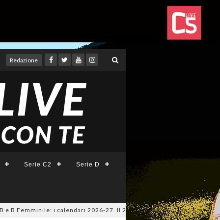
Redazione
Serie C2
Serie D
e B Femminile: i calendari 2026-27. Il 20 agosto la presentazione della 