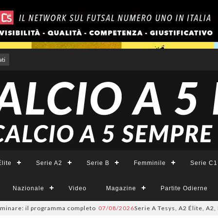
ti
lite
Serie A2
Serie B
Femminile
Serie C1
Nazionale
Video
Magazine
Partite Odierne
minare: il programma completo
07/08/2026
Serie A Tesys, A2 Élite, A2, B 