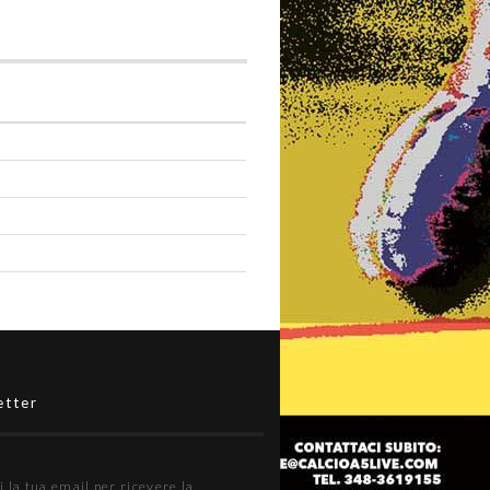
etter
i la tua email per ricevere la