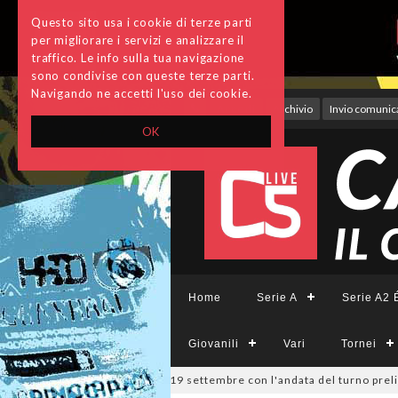
Questo sito usa i cookie di terze parti
per migliorare i servizi e analizzare il
traffico. Le info sulla tua navigazione
sono condivise con queste terze parti.
Navigando ne accetti l'uso dei cookie.
Accedi
Archivio
Invio comunica
OK
Home
Serie A
Serie A2 É
Giovanili
Vari
Tornei
6
Coppa Divisione, si parte il 19 settembre con l'andata del turno preli