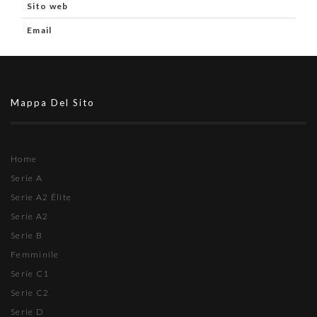
Sito web
Email
Mappa Del Sito
Home
Serie A
Serie A2 Élite
Serie A2
Serie B
Femminile
Serie C1
Serie C2
Serie D