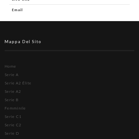
Email
Mappa Del Sito
Home
Serie A
Serie A2 Élite
Serie A2
Serie B
Femminile
Serie C1
Serie C2
Serie D