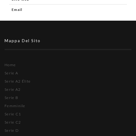
Email
Mappa Del Sito
Home
Serie A
Serie A2 Élite
Serie A2
Serie B
Femminile
Serie C1
Serie C2
Serie D