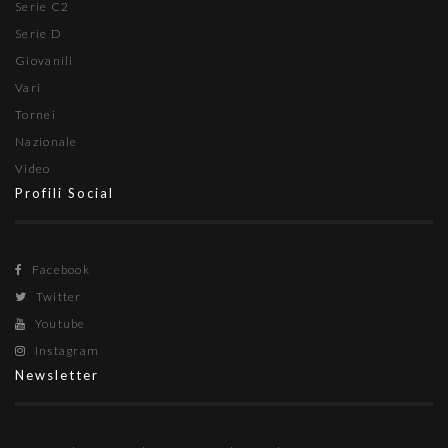
Serie C2
Serie D
Giovanili
Vari
Tornei
Nazionale
Video
Profili Social
Facebook
Twitter
Youtube
Instagram
Newsletter