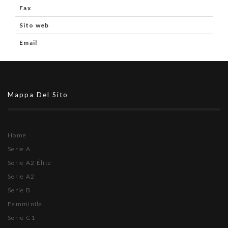
Fax
Sito web
Email
Mappa Del Sito
Home
Serie A
Serie A2 Élite
Serie A2
Serie B
Femminile
Serie C1