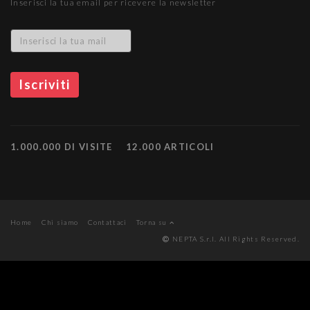
Inserisci la tua email per ricevere la newsletter
1.000.000 DI VISITE
12.000 ARTICOLI
Home
Chi siamo
Contattaci
Torna su
NEPTA S.r.l. All Rights Reserved.