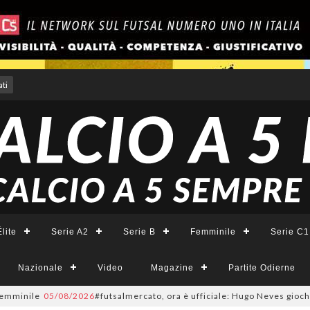
ti
lite
Serie A2
Serie B
Femminile
Serie C1
Nazionale
Video
Magazine
Partite Odierne
mminile
05/08/2026
#futsalmercato, ora è ufficiale: Hugo Neves giocherà n