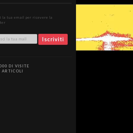
i la tua email per ricevere la
ter
000 DI VISITE
0 ARTICOLI