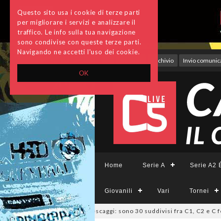
Questo sito usa i cookie di terze parti
per migliorare i servizi e analizzare il
traffico. Le info sulla tua navigazione
sono condivise con queste terze parti.
Navigando ne accetti l'uso dei cookie.
Accedi
Archivio
Invio comunica
OK
Home
Serie A
Serie A2 É
Giovanili
Vari
Tornei
26
LND Lazio, deliberati i ripescaggi: sono 30 suddivisi fra C1, C2 e C fe