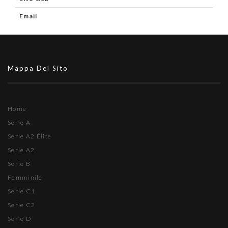
Email
Mappa Del Sito
Home
Serie A
Serie A2 Élite
Serie A2
Serie B
Femminile
Serie C1
Serie C2
Serie D