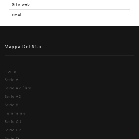
Sito web
Email
Mappa Del Sito
Home
Serie A
Serie A2 Élite
Serie A2
Serie B
Femminile
Serie C1
Serie C2
Serie D