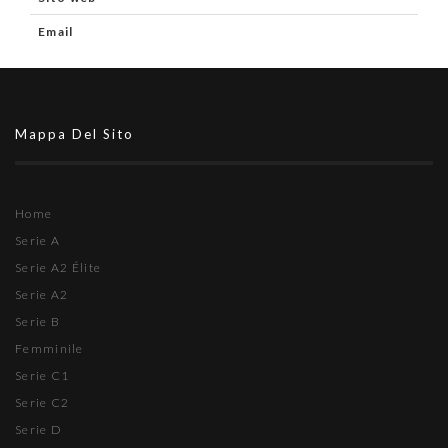
Email
Mappa Del Sito
Home
Serie A
Serie A2 Élite
Serie A2
Serie B
Femminile
Serie C1
Serie C2
Serie D