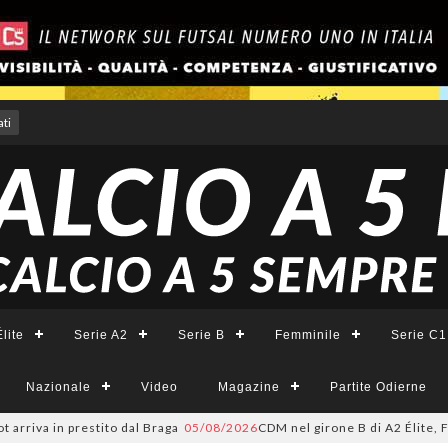
ti
lite
Serie A2
Serie B
Femminile
Serie C1
Nazionale
Video
Magazine
Partite Odierne
rriva in prestito dal Braga
05/08/2026
CDM nel girone B di A2 Élite, Fort