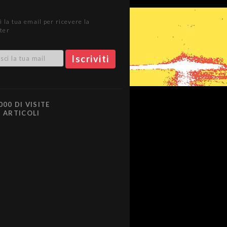
i la tua email per ricevere la
ter
000 DI VISITE
0 ARTICOLI