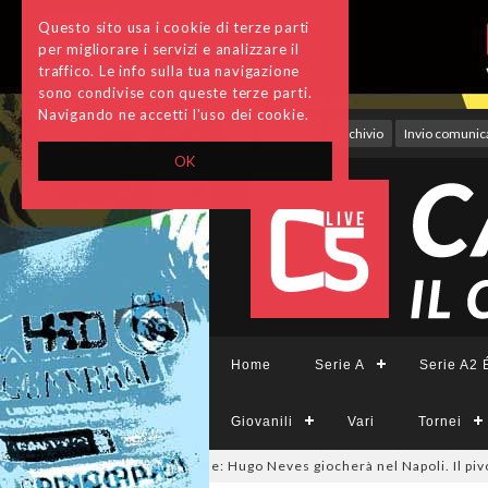
Questo sito usa i cookie di terze parti
per migliorare i servizi e analizzare il
traffico. Le info sulla tua navigazione
sono condivise con queste terze parti.
Navigando ne accetti l'uso dei cookie.
Accedi
Archivio
Invio comunica
OK
Home
Serie A
Serie A2 É
Giovanili
Vari
Tornei
futsalmercato, ora è ufficiale: Hugo Neves giocherà nel Napoli. Il pivot a