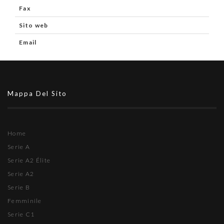
Fax
Sito web
Email
Mappa Del Sito
Home
Serie A
Serie A2 Élite
Serie A2
Serie B
Femminile
Serie C1