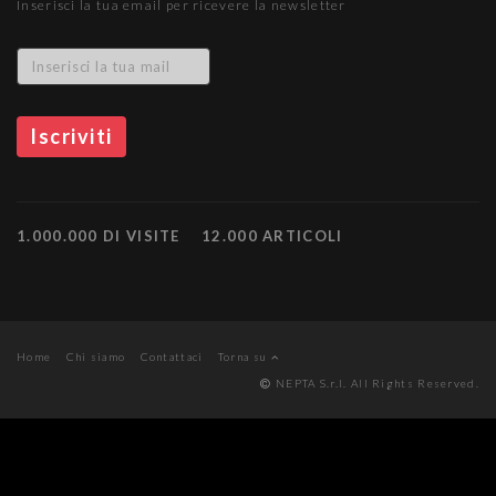
Inserisci la tua email per ricevere la newsletter
1.000.000 DI VISITE
12.000 ARTICOLI
Home
Chi siamo
Contattaci
Torna su
NEPTA S.r.l. All Rights Reserved.