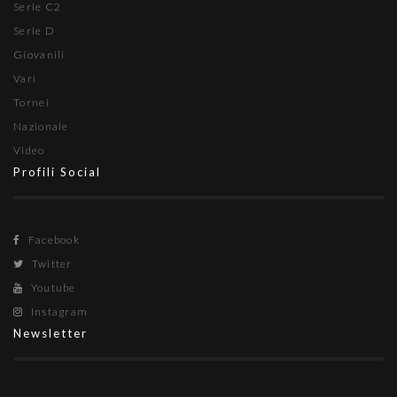
Serie C2
Serie D
Giovanili
Vari
Tornei
Nazionale
Video
Profili Social
Facebook
Twitter
Youtube
Instagram
Newsletter