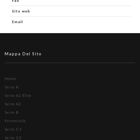
Fax
Sito web
Email
Mappa Del Sito
Home
Serie A
Serie A2 Élite
Serie A2
Serie B
Femminile
Serie C1
Serie C2