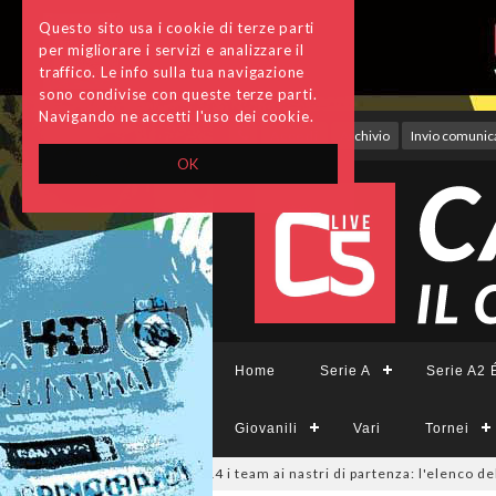
Questo sito usa i cookie di terze parti
per migliorare i servizi e analizzare il
traffico. Le info sulla tua navigazione
sono condivise con queste terze parti.
Navigando ne accetti l'uso dei cookie.
Accedi
Archivio
Invio comunica
OK
Home
Serie A
Serie A2 É
Giovanili
Vari
Tornei
26
#SerieCFemminile, sono 14 i team ai nastri di partenza: l'elenco delle p