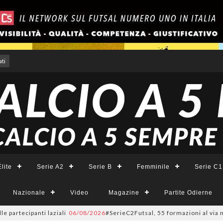
ti
lite
Serie A2
Serie B
Femminile
Serie C1
Nazionale
Video
Magazine
Partite Odierne
artecipanti laziali
06/08/2026
#SerieC2Futsal, 55 formazioni al via nel L