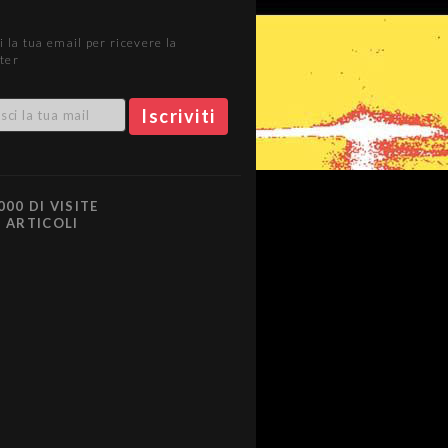
i la tua email per ricevere la
ter
000 DI VISITE
0 ARTICOLI