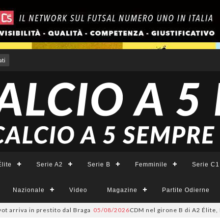
ti
lite
Serie A2
Serie B
Femminile
Serie C1
Nazionale
Video
Magazine
Partite Odierne
arriva in prestito dal Braga
05/08/2026
CDM nel girone B di A2 Élite, For