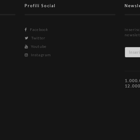
Profili Social
Newsl
Facebook
Inserisc
newslet
Twitter
Youtube
Instagram
1.000.
12.00