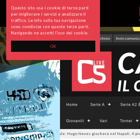
Questo sito usa i cookie di terze parti
per migliorare i servizi e analizzare il
traffico. Le info sulla tua navigazione
sono condivise con queste terze parti.
Navigando ne accetti l'uso dei cookie.
Accedi
Archivio
Invio comunica
OK
Home
Serie A
Serie A2 É
Giovanili
Vari
Tornei
#futsalmercato, ora è ufficiale: Hugo Neves giocherà nel Napoli. Il pivot 