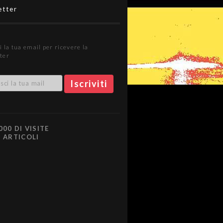
etter
i la tua email per ricevere la
ter
000 DI VISITE
0 ARTICOLI