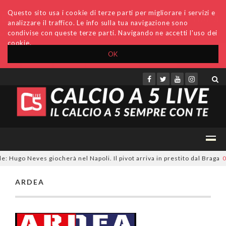
Questo sito usa i cookie di terze parti per migliorare i servizi e
analizzare il traffico. Le info sulla tua navigazione sono
condivise con queste terze parti. Navigando ne accetti l'uso dei
cookie.
OK
Accedi
Archivio
Invio comunicati
Redazione
: Hugo Neves giocherà nel Napoli. Il pivot arriva in prestito dal Braga
05
ARDEA