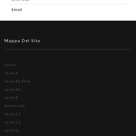
Email
Mappa Del Sito
Home
Serie A
Serie A2 Élite
Serie A2
Serie B
Femminile
Serie C1
Serie C2
Serie D