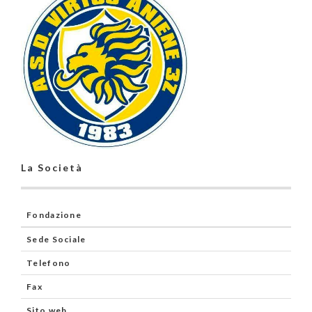
La Società
Fondazione
Sede Sociale
Telefono
Fax
Sito web