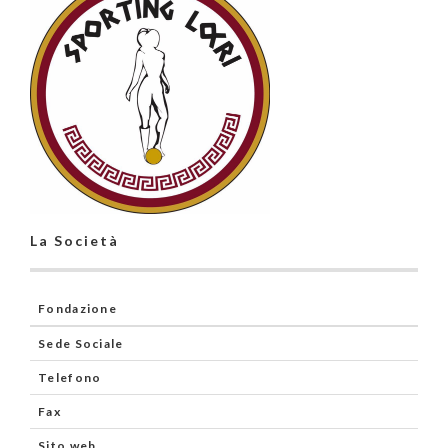
La Società
Fondazione
Sede Sociale
Telefono
Fax
Sito web