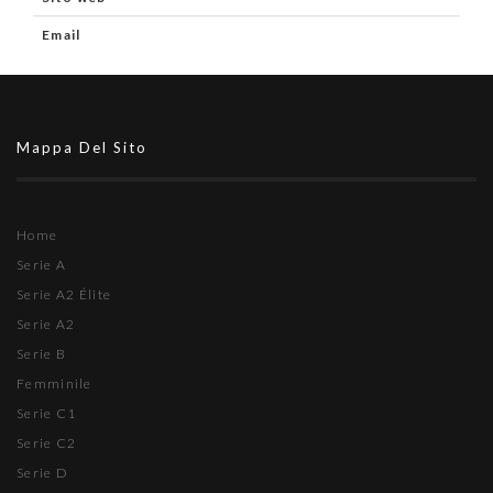
Email
Mappa Del Sito
Home
Serie A
Serie A2 Élite
Serie A2
Serie B
Femminile
Serie C1
Serie C2
Serie D