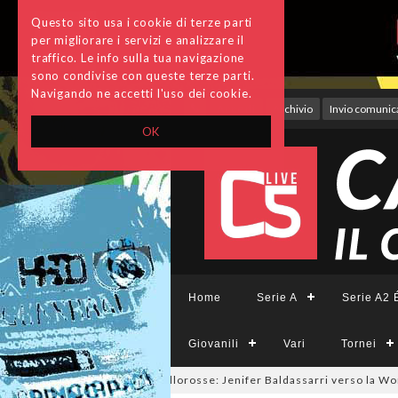
Questo sito usa i cookie di terze parti
per migliorare i servizi e analizzare il
traffico. Le info sulla tua navigazione
sono condivise con queste terze parti.
Navigando ne accetti l'uso dei cookie.
Accedi
Archivio
Invio comunica
OK
Home
Serie A
Serie A2 É
Giovanili
Vari
Tornei
26
#futsalmercato a tinte giallorosse: Jenifer Baldassarri verso la Wo