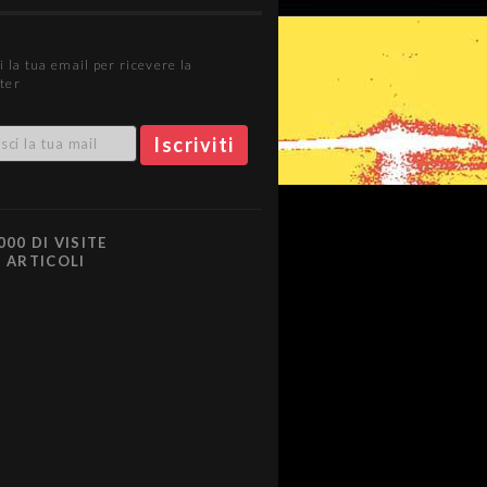
i la tua email per ricevere la
ter
000 DI VISITE
0 ARTICOLI