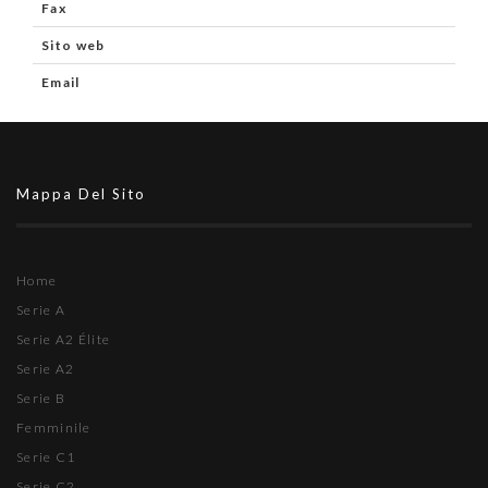
Fax
Sito web
Email
Mappa Del Sito
Home
Serie A
Serie A2 Élite
Serie A2
Serie B
Femminile
Serie C1
Serie C2