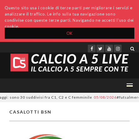
Questo sito usa i cookie di terze parti per migliorare i servizi e
analizzare il traffico. Le info sulla tua navigazione sono
condivise con queste terze parti. Navigando ne accetti l'uso dei
cookie.
OK
Accedi
Archivio
Invio comunicati
Redazione
aggi: sono 30 suddivisi fra C1, C2 e C femminile
05/08/2026
#futsalmerca
CASALOTTI BSN