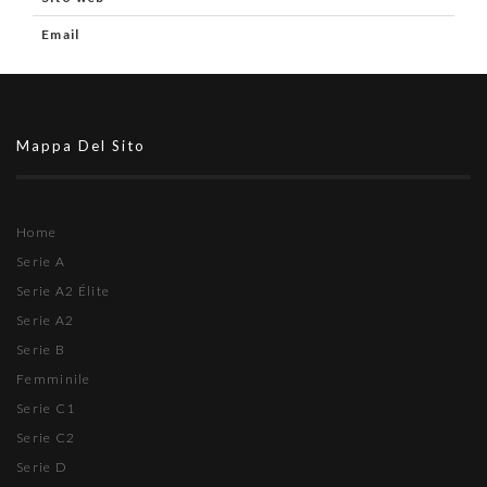
Email
Mappa Del Sito
Home
Serie A
Serie A2 Élite
Serie A2
Serie B
Femminile
Serie C1
Serie C2
Serie D