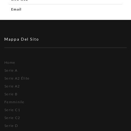
Email
Mappa Del Sito
Home
Serie A
Serie A2 Élite
Serie A2
Serie B
Femminile
Serie C1
Serie C2
Serie D