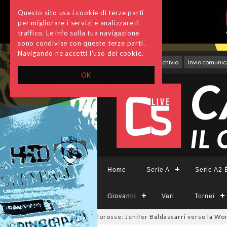
Questo sito usa i cookie di terze parti
per migliorare i servizi e analizzare il
traffico. Le info sulla tua navigazione
sono condivise con queste terze parti.
Navigando ne accetti l'uso dei cookie.
Accedi
Archivio
Invio comunica
OK
Home
Serie A
Serie A2 É
Giovanili
Vari
Tornei
26
#futsalmercato a tinte giallorosse: Jenifer Baldassarri verso la Wom