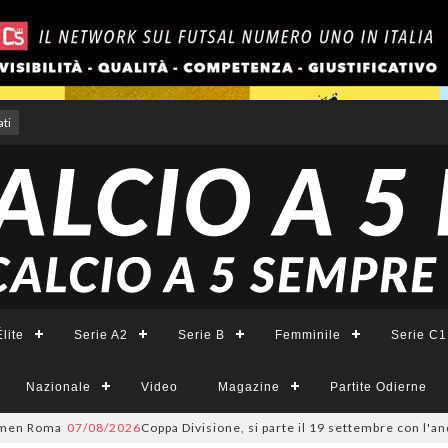
ti
lite
Serie A2
Serie B
Femminile
Serie C1
Nazionale
Video
Magazine
Partite Odierne
en Roma
07/08/2026
Coppa Divisione, si parte il 19 settembre con l'and