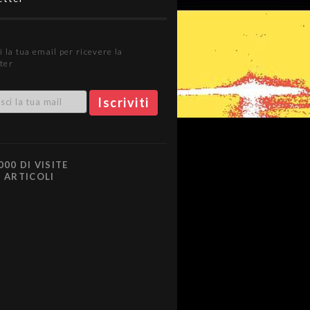
i la tua email per ricevere la
ter
000 DI VISITE
0 ARTICOLI