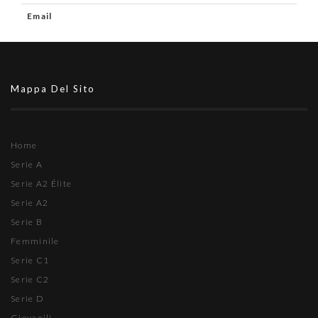
Email
Mappa Del Sito
Home
Serie A
Serie A2 Élite
Serie A2
Serie B
Femminile
Serie C1
Serie C2
Serie D
Giovanili