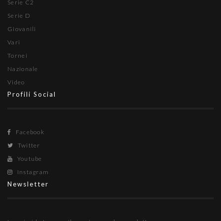
Serie C2
Serie D
Giovanili
Vari
Tornei
Nazionale
Video
Profili Social
Facebook
Twitter
Youtube
Instagram
Newsletter