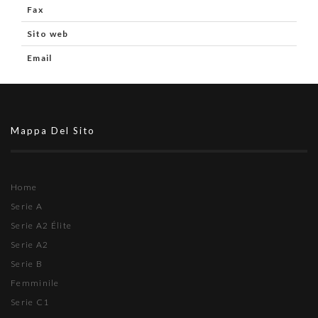
Fax
Sito web
Email
Mappa Del Sito
Home
Serie A
Serie A2 Élite
Serie A2
Serie B
Femminile
Serie C1