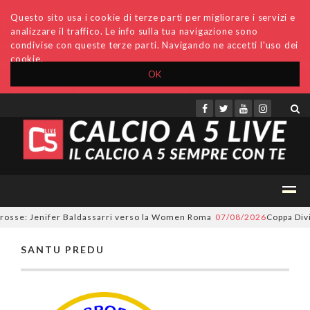
Questo sito usa i cookie di terze parti per migliorare i servizi e
analizzare il traffico. Le info sulla tua navigazione sono
condivise con queste terze parti. Navigando ne accetti l'uso dei
cookie.
OK
Accedi
Archivio
Invio comunicati
Redazione
orosse: Jenifer Baldassarri verso la Women Roma
07/08/2026
Coppa Divis
SANTU PREDU