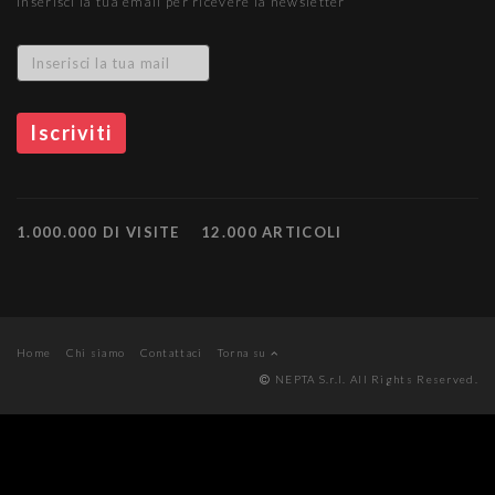
Inserisci la tua email per ricevere la newsletter
1.000.000 DI VISITE
12.000 ARTICOLI
Home
Chi siamo
Contattaci
Torna su
NEPTA S.r.l. All Rights Reserved.