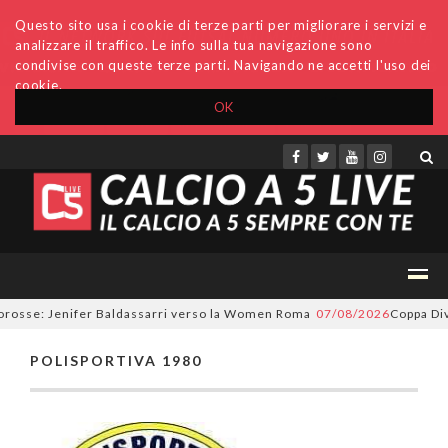
Questo sito usa i cookie di terze parti per migliorare i servizi e
analizzare il traffico. Le info sulla tua navigazione sono
condivise con queste terze parti. Navigando ne accetti l'uso dei
cookie.
OK
Accedi
Archivio
Invio comunicati
Redazione
orosse: Jenifer Baldassarri verso la Women Roma
07/08/2026
Coppa Divi
POLISPORTIVA 1980