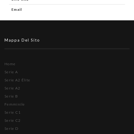
Email
Mappa Del Sito
Home
Serie A
Serie A2 Élite
Serie A2
Serie B
Femminile
Serie C1
Serie C2
Serie D