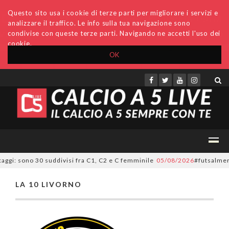
Questo sito usa i cookie di terze parti per migliorare i servizi e
analizzare il traffico. Le info sulla tua navigazione sono
condivise con queste terze parti. Navigando ne accetti l'uso dei
cookie.
OK
Accedi
Archivio
Invio comunicati
Redazione
aggi: sono 30 suddivisi fra C1, C2 e C femminile
05/08/2026
#futsalmerca
LA 10 LIVORNO