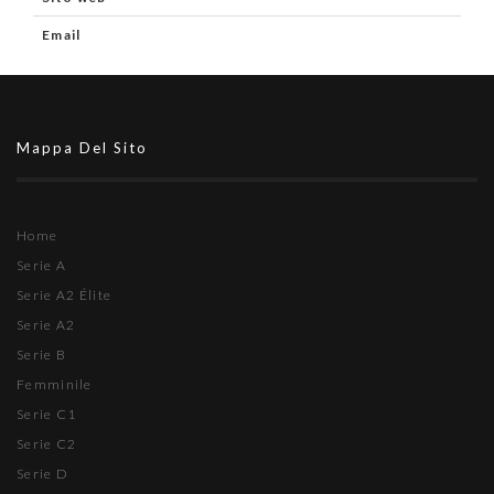
Email
Mappa Del Sito
Home
Serie A
Serie A2 Élite
Serie A2
Serie B
Femminile
Serie C1
Serie C2
Serie D