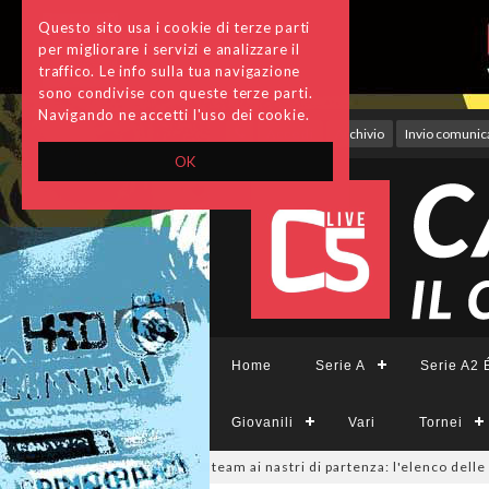
Questo sito usa i cookie di terze parti
per migliorare i servizi e analizzare il
traffico. Le info sulla tua navigazione
sono condivise con queste terze parti.
Navigando ne accetti l'uso dei cookie.
Accedi
Archivio
Invio comunica
OK
Home
Serie A
Serie A2 É
Giovanili
Vari
Tornei
ieCFemminile, sono 14 i team ai nastri di partenza: l'elenco delle parteci