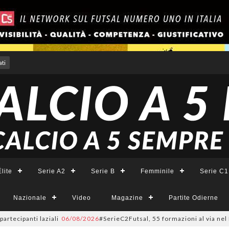
ti
lite
Serie A2
Serie B
Femminile
Serie C1
Nazionale
Video
Magazine
Partite Odierne
panti laziali
06/08/2026
#SerieC2Futsal, 55 formazioni al via nel Lazio: 