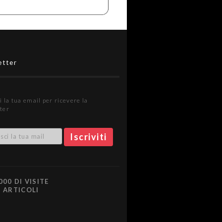
etter
i la tua email per ricevere la
ter
000 DI VISITE
0 ARTICOLI