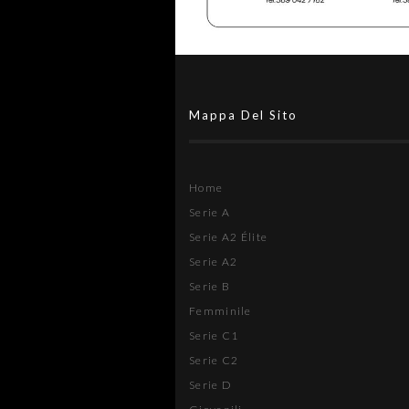
Mappa Del Sito
Home
Serie A
Serie A2 Élite
Serie A2
Serie B
Femminile
Serie C1
Serie C2
Serie D