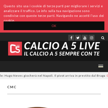
Questo sito usa i cookie di terze parti per migliorare i servizi e
analizzare il traffico. Le info sulla tua navigazione sono
condivise con queste terze parti. Navigando ne accetti l'uso dei
cookie.
OK
Accedi
Archivio
Invio comunicati
Redazione
e: Hugo Neves giocherà nel Napoli. Il pivot arriva in prestito dal Braga
0
CMC