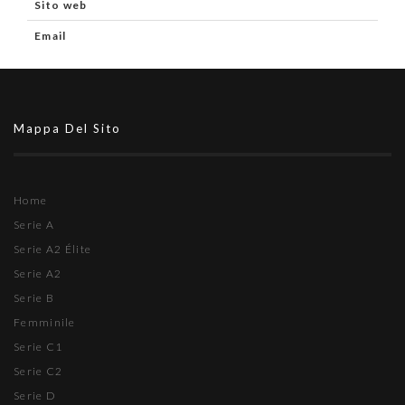
Sito web
Email
Mappa Del Sito
Home
Serie A
Serie A2 Élite
Serie A2
Serie B
Femminile
Serie C1
Serie C2
Serie D