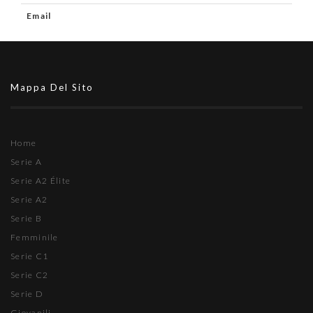
Email
Mappa Del Sito
Home
Serie A
Serie A2 Élite
Serie A2
Serie B
Femminile
Serie C1
Serie C2
Serie D
Giovanili