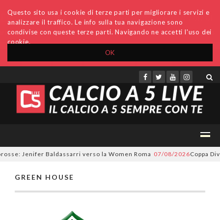
Questo sito usa i cookie di terze parti per migliorare i servizi e
analizzare il traffico. Le info sulla tua navigazione sono
condivise con queste terze parti. Navigando ne accetti l'uso dei
cookie.
OK
Accedi
Archivio
Invio comunicati
Redazione
orosse: Jenifer Baldassarri verso la Women Roma
07/08/2026
Coppa Divi
GREEN HOUSE