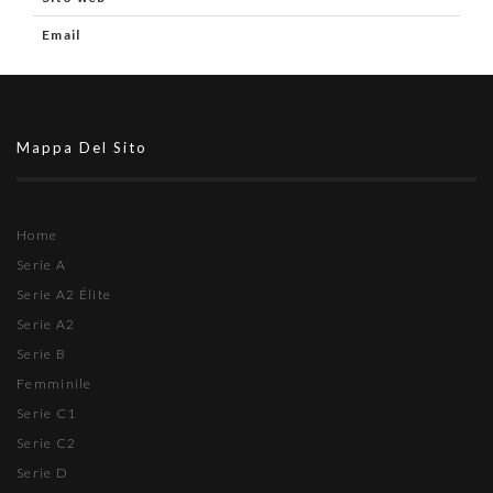
Email
Mappa Del Sito
Home
Serie A
Serie A2 Élite
Serie A2
Serie B
Femminile
Serie C1
Serie C2
Serie D