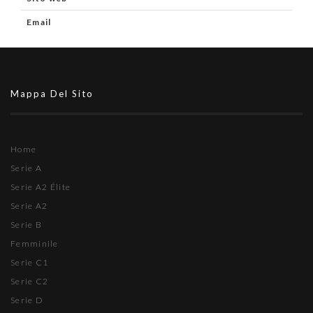
Email
Mappa Del Sito
Home
Serie A
Serie A2 Élite
Serie A2
Serie B
Femminile
Serie C1
Serie C2
Serie D