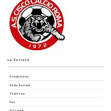
La Società
Fondazione
Sede Sociale
Telefono
Fax
Sito web