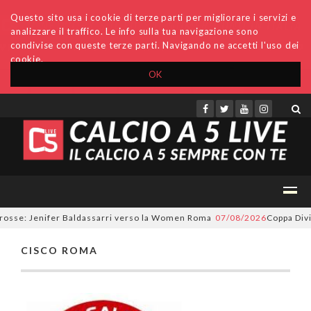
Questo sito usa i cookie di terze parti per migliorare i servizi e
analizzare il traffico. Le info sulla tua navigazione sono
condivise con queste terze parti. Navigando ne accetti l'uso dei
cookie.
OK
Accedi
Archivio
Invio comunicati
Redazione
orosse: Jenifer Baldassarri verso la Women Roma
07/08/2026
Coppa Divis
CISCO ROMA