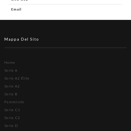
Email
Mappa Del Sito
Home
Serie A
Serie A2 Élite
Serie A2
Serie B
Femminile
Serie C1
Serie C2
Serie D