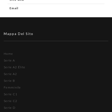
Email
Mappa Del Sito
Home
Serie A
Serie A2 Élite
Serie A2
Serie B
Femminile
Serie C1
Serie C2
Serie D