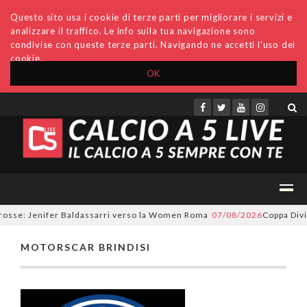
Questo sito usa i cookie di terze parti per migliorare i servizi e
analizzare il traffico. Le info sulla tua navigazione sono
condivise con queste terze parti. Navigando ne accetti l'uso dei
cookie.
OK
Accedi
Archivio
Invio comunicati
Redazione
rosse: Jenifer Baldassarri verso la Women Roma
07/08/2026
Coppa Divis
MOTORSCAR BRINDISI