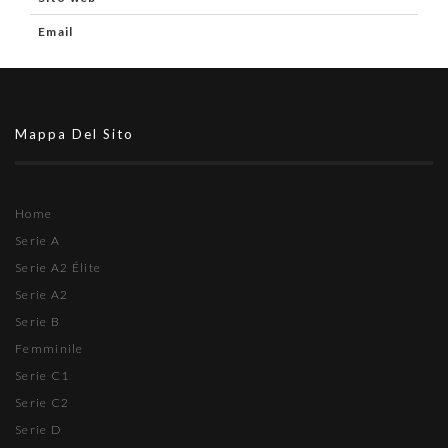
Email
Mappa Del Sito
Home
Serie A
Serie A2 Élite
Serie A2
Serie B
Femminile
Serie C1
Serie C2
Serie D