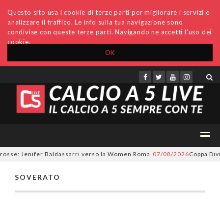
Questo sito usa i cookie di terze parti per migliorare i servizi e
analizzare il traffico. Le info sulla tua navigazione sono
condivise con queste terze parti. Navigando ne accetti l'uso dei
cookie.
OK
Accedi
Archivio
Invio comunicati
Redazione
orosse: Jenifer Baldassarri verso la Women Roma
07/08/2026
Coppa Divis
SOVERATO