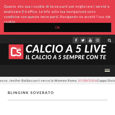
Questo sito usa i cookie di terze parti per migliorare i servizi e
analizzare il traffico. Le info sulla tua navigazione sono
condivise con queste terze parti. Navigando ne accetti l'uso dei
cookie.
OK
Accedi
Archivio
Invio comunicati
Redazione
rosse: Jenifer Baldassarri verso la Women Roma
07/08/2026
Coppa Divisi
BLINGINK SOVERATO