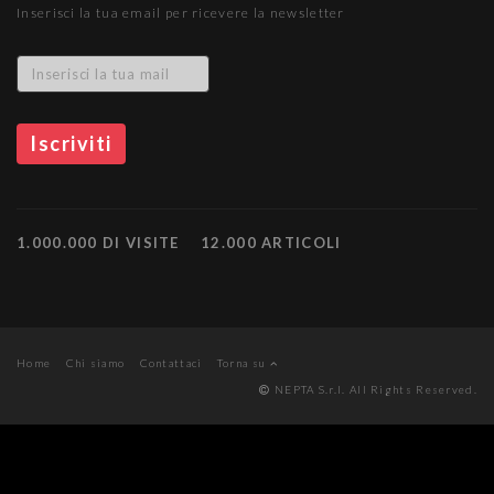
Inserisci la tua email per ricevere la newsletter
1.000.000 DI VISITE
12.000 ARTICOLI
Home
Chi siamo
Contattaci
Torna su
NEPTA S.r.l. All Rights Reserved.