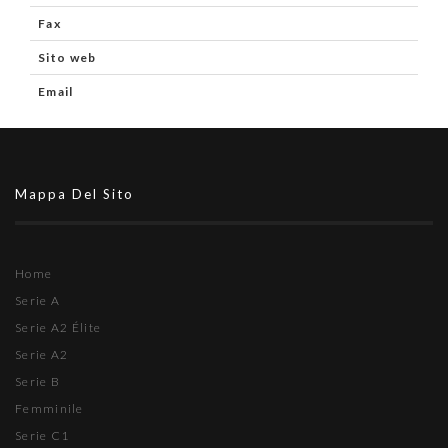
Fax
Sito web
Email
Mappa Del Sito
Home
Serie A
Serie A2 Élite
Serie A2
Serie B
Femminile
Serie C1