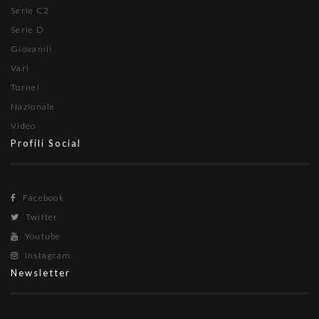
Serie C2
Serie D
Giovanili
Vari
Tornei
Nazionale
Video
Profili Social
Facebook
Twitter
Youtube
Instagram
Newsletter