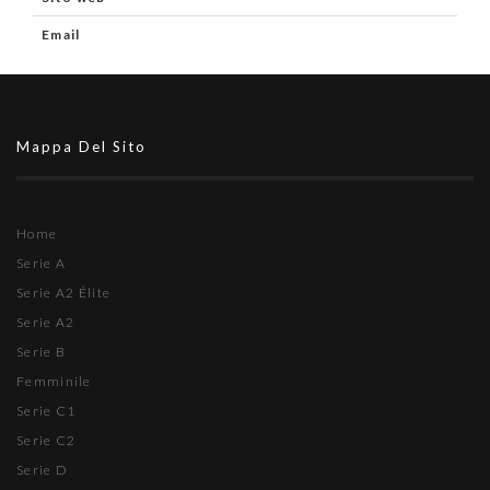
Email
Mappa Del Sito
Home
Serie A
Serie A2 Élite
Serie A2
Serie B
Femminile
Serie C1
Serie C2
Serie D