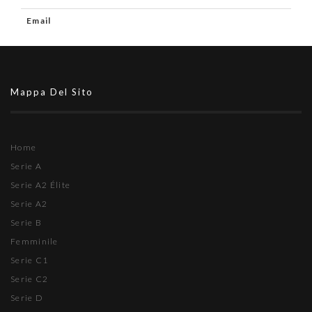
Email
Mappa Del Sito
Home
Serie A
Serie A2 Élite
Serie A2
Serie B
Femminile
Serie C1
Serie C2
Serie D