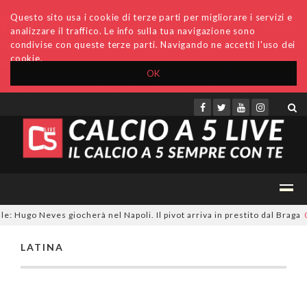
Questo sito usa i cookie di terze parti per migliorare i servizi e
analizzare il traffico. Le info sulla tua navigazione sono
condivise con queste terze parti. Navigando ne accetti l'uso dei
cookie.
OK
Accedi
Archivio
Invio comunicati
Redazione
e: Hugo Neves giocherà nel Napoli. Il pivot arriva in prestito dal Braga
0
LATINA