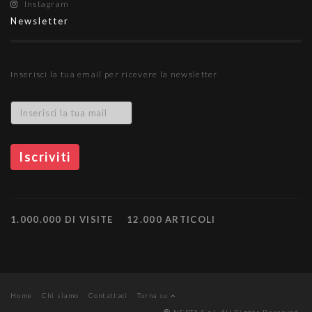
Instagram
Newsletter
Inserisci la tua email per ricevere la newsletter
1.000.000 DI VISITE
12.000 ARTICOLI
Home
Chi siamo
Contattaci
Torna su
NEPTA S.r.l. All Rights Reserved.