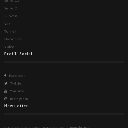
Serie C2
Serie D
Giovanili
Vari
Tornei
Nazionale
Video
Profili Social
Facebook
Twitter
Youtube
Instagram
Newsletter
Inserisci la tua email per ricevere la newsletter