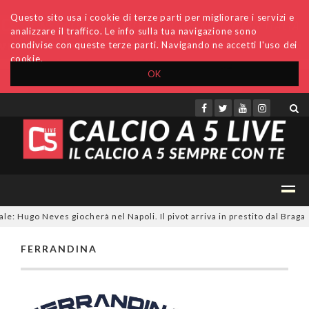
Questo sito usa i cookie di terze parti per migliorare i servizi e
analizzare il traffico. Le info sulla tua navigazione sono
condivise con queste terze parti. Navigando ne accetti l'uso dei
cookie.
OK
Accedi
Archivio
Invio comunicati
Redazione
le: Hugo Neves giocherà nel Napoli. Il pivot arriva in prestito dal Braga
0
FERRANDINA