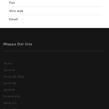
Fax
Sito web
Email
Mappa Del Sito
Home
Serie A
Serie A2 Élite
Serie A2
Serie B
Femminile
Serie C1