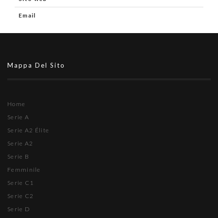
Email
Mappa Del Sito
Home
Serie A
Serie A2 Élite
Serie A2
Serie B
Femminile
Serie C1
Serie C2
Serie D