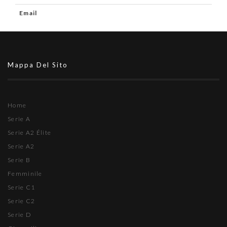
Email
Mappa Del Sito
Home
Serie A
Serie A2 Élite
Serie A2
Serie B
Femminile
Serie C1
Serie C2
Serie D