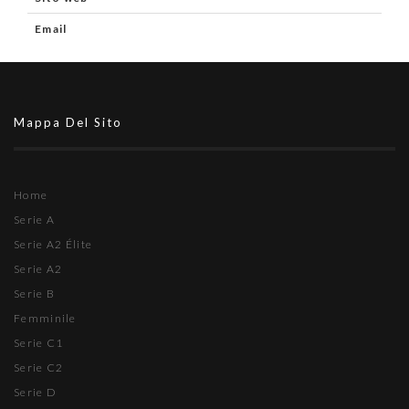
Email
Mappa Del Sito
Home
Serie A
Serie A2 Élite
Serie A2
Serie B
Femminile
Serie C1
Serie C2
Serie D