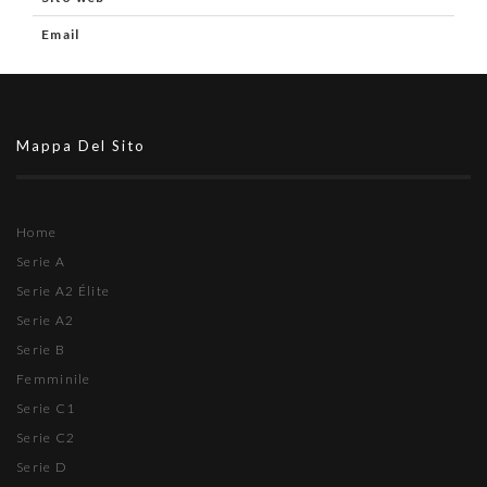
Email
Mappa Del Sito
Home
Serie A
Serie A2 Élite
Serie A2
Serie B
Femminile
Serie C1
Serie C2
Serie D