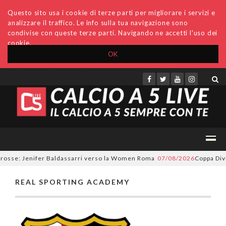
Questo sito usa i cookie di terze parti per migliorare i servizi e
analizzare il traffico. Le info sulla tua navigazione sono
condivise con queste terze parti. Navigando ne accetti l'uso dei
cookie.
OK
Accedi
Archivio
Invio comunicati
Redazione
orosse: Jenifer Baldassarri verso la Women Roma
07/08/2026
Coppa Divis
REAL SPORTING ACADEMY