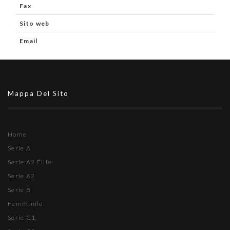
Fax
Sito web
Email
Mappa Del Sito
Home
Serie A
Serie A2 Élite
Serie A2
Serie B
Femminile
Serie C1