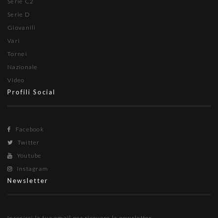
Serie C2
Serie D
Giovanili
Vari
Tornei
Nazionale
Video
Profili Social
Facebook
Twitter
Youtube
Instagram
Newsletter
Inserisci la tua email per ricevere la newsletter